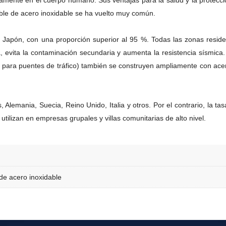
tamente en el cuerpo humano. Sus ventajas para la salud y la protecció
able de acero inoxidable se ha vuelto muy común.
es Japón, con una proporción superior al 95 %. Todas las zonas resid
ua, evita la contaminación secundaria y aumenta la resistencia sísmi
o para puentes de tráfico) también se construyen ampliamente con ace
 Alemania, Suecia, Reino Unido, Italia y otros. Por el contrario, la ta
 utilizan en empresas grupales y villas comunitarias de alto nivel.
de acero inoxidable