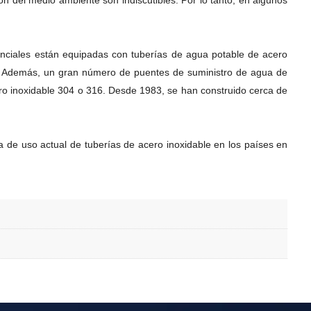
n del medio ambiente son indiscutibles. Por lo tanto, en algunos
enciales están equipadas con tuberías de agua potable de acero
ca. Además, un gran número de puentes de suministro de agua de
ro inoxidable 304 o 316. Desde 1983, se han construido cerca de
sa de uso actual de tuberías de acero inoxidable en los países en