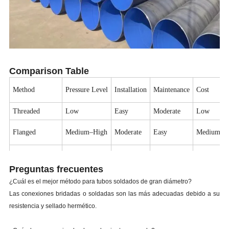
Comparison Table
Method
Pressure Level
Installation
Maintenance
Cost
Threaded
Low
Easy
Moderate
Low
Flanged
Medium–High
Moderate
Easy
Medium
Welded
High
Complex
Low
Low
Preguntas frecuentes
Grooved Clamp
Medium
Very Fast
Very Low
Medium
¿Cuál es el mejor método para tubos soldados de gran diámetro?
Las conexiones bridadas o soldadas son las más adecuadas debido a su
resistencia y sellado hermético.