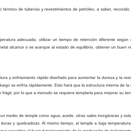
o térmico de tuberías y revestimientos de petróleo, a saber, recocid
peratura adecuada, utilizar un tiempo de retención diferente según e
 metal alcance o se acerque al estado de equilibrio, obtener un buen
ura y enfriamiento rápido diseñado para aumentar la dureza y la resis
ego se enfría rápidamente. Esto hará que la estructura interna de la
frágil, por lo que a menudo se requiere templarla para mejorar su ten
n un medio de temple como agua, aceite, otras sales inorgánicas y sol
n duras y quebradizas. Al mismo tiempo, el temple a baja temperatura
o que garantiza el buen funcionamiento de la producción de tratamient