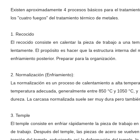
Existen aproximadamente 4 procesos básicos para el tratamient
los "cuatro fuegos" del tratamiento térmico de metales.
1. Recocido
El recocido consiste en calentar la pieza de trabajo a una tem
lentamente. El propósito es hacer que la estructura interna del
enfriamiento posterior. Preparar para la organización.
2. Normalización (Enfriamiento):
La normalización es un proceso de calentamiento a alta temperat
temperatura adecuada, generalmente entre 850 °C y 1050 °C, y lu
dureza. La carcasa normalizada suele ser muy dura pero también 
3. Temple
El temple consiste en enfriar rápidamente la pieza de trabajo e
de trabajo. Después del temple, las piezas de acero se vuelve
tensión del temple, reduciendo así la deformación del temple, l