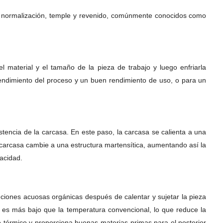
o, normalización, temple y revenido, comúnmente conocidos como
l material y el tamaño de la pieza de trabajo y luego enfriarla
 rendimiento del proceso y un buen rendimiento de uso, o para un
tencia de la carcasa. En este paso, la carcasa se calienta a una
 carcasa cambie a una estructura martensítica, aumentando así la
acidad.
uciones acuosas orgánicas después de calentar y sujetar la pieza
 es más bajo que la temperatura convencional, lo que reduce la
o térmico y proporciona buenas materias primas para el posterior