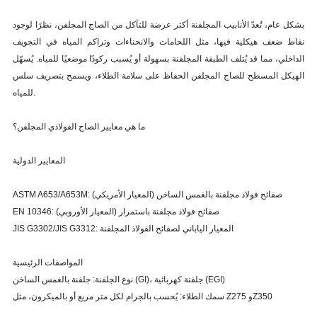
بشكل عام، تُعدّ الأنابيب المجلفنة أكثر عرضة للتآكل من الصاج المجلفن، نظرًا لوجود
نقاط ضعف هيكلية فيها، مثل اللحامات والانحناءات وتراكم المياه في التجويف
الداخلي، مما قد يُتلف الطبقة المجلفنة بسهولة أو يُسبب ركودًا موضعيًا للمياه. يُسهّل
الهيكل المسطح للصاج المجلفن الحفاظ على سلامة الطلاء، ويسمح بتصريف سلس
للمياه.
ما هي معايير الصاج الفولاذي المجلفن؟
المعايير الدولية
ASTM A653/A653M: صفائح فولاذ مجلفنة بالغمس الساخن (المعيار الأمريكي)
EN 10346: صفائح فولاذ مجلفنة باستمرار (المعيار الأوروبي)
JIS G3302/JIS G3312: المعيار الياباني لصفائح الفولاذ المجلفنة
المواصفات الرئيسية
نوع الجلفنة: جلفنة بالغمس الساخن (GI)، جلفنة كهربائية (EGI)
سمك الطلاء: يُحسب بالجرام لكل متر مربع أو بالميكرون، مثل Z275 وZ350