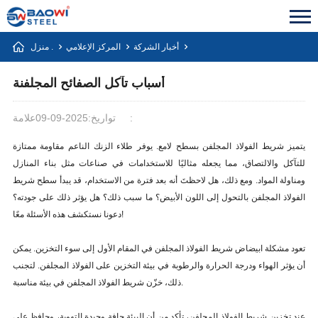
أخبار الشركة
المركز الإعلامي
منزل .
أسباب تآكل الصفائح المجلفنة
علامة:
تواريخ:2025-09-09
يتميز شريط الفولاذ المجلفن بسطح لامع. يوفر طلاء الزنك الناعم مقاومة ممتازة
للتآكل والالتصاق، مما يجعله مثاليًا للاستخدامات في صناعات مثل بناء المنازل
ومناولة المواد. ومع ذلك، هل لاحظتَ أنه بعد فترة من الاستخدام، قد يبدأ سطح شريط
الفولاذ المجلفن بالتحول إلى اللون الأبيض؟ ما سبب ذلك؟ هل يؤثر ذلك على جودته؟
دعونا نستكشف هذه الأسئلة معًا!
تعود مشكلة ابيضاض شريط الفولاذ المجلفن في المقام الأول إلى سوء التخزين. يمكن
أن يؤثر الهواء ودرجة الحرارة والرطوبة في بيئة التخزين على الفولاذ المجلفن. لتجنب
ذلك، خزّن شريط الفولاذ المجلفن في بيئة مناسبة.
عند تخزين شريط الفولاذ المجلفن، تأكد من أن البيئة جافة وجيدة التهوية، وحافظ على