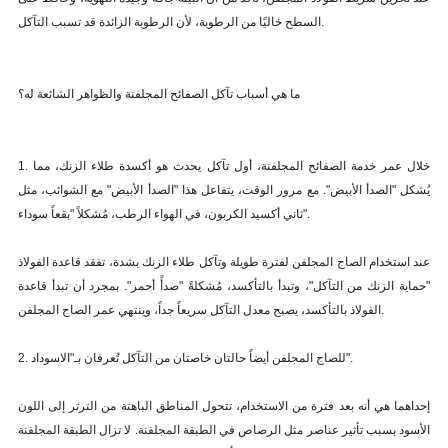
السطح خاليًا من الرطوبة، لأن الرطوبة الزائدة قد تسبب التآكل.
ما هي أسباب تآكل الصفائح المجلفنة والظواهر الشائعة له؟
1. خلال عمر خدمة الصفائح المجلفنة، أول تآكل يحدث هو أكسدة طلاء الزنك، مما
يُشكل "الصدأ الأبيض". مع مرور الوقت، يتفاعل هذا "الصدأ الأبيض" مع الشوائب، مثل
ثاني أكسيد الكربون، في الهواء الرطب، مُشكلاً "بقعاً سوداء".
عند استخدام الصاج المجلفن لفترة طويلة وتآكل طلاء الزنك بشدة، تفقد قاعدة الفولاذ
"حماية الزنك من التآكل"، وتبدأ بالتأكسد، مُشكلةً "صدأً أحمر". بمجرد أن تبدأ قاعدة
الفولاذ بالتأكسد، يصبح معدل التآكل سريعاً جداً، وينتهي عمر الصاج المجلفن.
2. للصاج المجلفن أيضاً حالتان خاصتان من التآكل تُعرفان بـ"الاسوداد".
إحداهما هي أنه بعد فترة من الاستخدام، تتحول المناطق الباهتة من الترتر إلى اللون
الأسود بسبب تأثير عناصر مثل الرصاص في الطبقة المجلفنة. لا تزال الطبقة المجلفنة