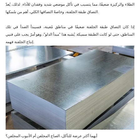
الطلاء والركيزة ضعيفًا، مما يتسبب في تآكل موضعي شديد وفقدان للأداء. لذلك، يُعدّ
التصاق طبقة الجلفنة، وخاصةً التصاقها الكلي، أهم من سُمكها.
إذا كان التصاق طبقة الجلفنة ضعيفًا في مناطق مُعينة، فسيبدأ الصدأ في تلك
المناطق، حتى لو كانت الطبقة سميكة. يُشبه هذا "مبدأ الدلو"، وهو أمرٌ يجب على فنيي
إنتاج الجلفنة فهمه.
أيهما أكثر عرضة للتآكل، الصاج المجلفن أم الأنبوب المجلفن؟