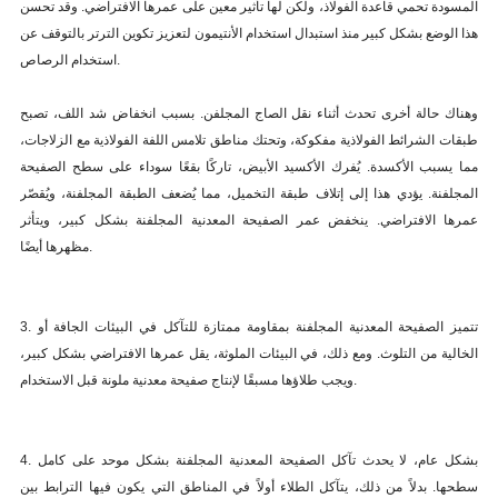
المسودة تحمي قاعدة الفولاذ، ولكن لها تأثير معين على عمرها الافتراضي. وقد تحسن
هذا الوضع بشكل كبير منذ استبدال استخدام الأنتيمون لتعزيز تكوين الترتر بالتوقف عن
استخدام الرصاص.
وهناك حالة أخرى تحدث أثناء نقل الصاج المجلفن. بسبب انخفاض شد اللف، تصبح
طبقات الشرائط الفولاذية مفكوكة، وتحتك مناطق تلامس اللفة الفولاذية مع الزلاجات،
مما يسبب الأكسدة. يُفرك الأكسيد الأبيض، تاركًا بقعًا سوداء على سطح الصفيحة
المجلفنة. يؤدي هذا إلى إتلاف طبقة التخميل، مما يُضعف الطبقة المجلفنة، ويُقصّر
عمرها الافتراضي. ينخفض عمر الصفيحة المعدنية المجلفنة بشكل كبير، ويتأثر
مظهرها أيضًا.
3. تتميز الصفيحة المعدنية المجلفنة بمقاومة ممتازة للتآكل في البيئات الجافة أو
الخالية من التلوث. ومع ذلك، في البيئات الملوثة، يقل عمرها الافتراضي بشكل كبير،
ويجب طلاؤها مسبقًا لإنتاج صفيحة معدنية ملونة قبل الاستخدام.
4. بشكل عام، لا يحدث تآكل الصفيحة المعدنية المجلفنة بشكل موحد على كامل
سطحها. بدلاً من ذلك، يتآكل الطلاء أولاً في المناطق التي يكون فيها الترابط بين