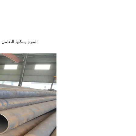
التنوع: يمكنها التعامل مع ظروف متنوعة، بما في ذلك نطاقات الضغط ودرجات الحرارة المعتدلة.