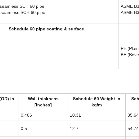
 seamless SCH 60 pipe
ASME B36
d seamless SCH 60 pipe
ASME B36
Schedule 60 pipe coating & surface
PE (Plain
BE (Beve
(OD) in
Wall thickness
Schedule 60 Weight in
Sch
[inches]
kg/m
0.406
10.31
35.64
0.5
12.7
54.74