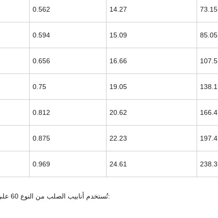
0.562
14.27
73.15
0.594
15.09
85.05
0.656
16.66
107.5
0.75
19.05
138.1
0.812
20.62
166.4
0.875
22.23
197.4
0.969
24.61
238.3
تُستخدم أنابيب الصلب من النوع 60 على نطاق واسع نظرًا لتعدد استخداماتها وقوتها. وتشمل التطبيقات النموذجية: