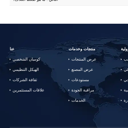
لية
منتجات وخدمات
عنا
لب
عرض المنتجات
كومبان الشخصي
ئي
عرض المصنع
الهيكل التنظيمي
جي
مستودعات
ثقافة الشركات
ية
مراقبة الجودة
علاقات المستثمرين
رة
الخدمات