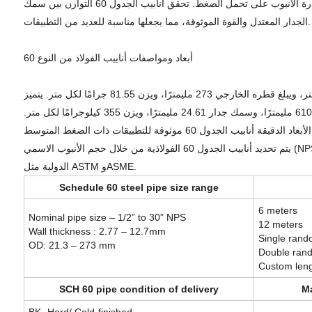
تشير جداول الأنابيب، بما في ذلك الجدول 60، إلى سمك الجدار الاسمي. مع زيادة رقم الجدول، يصبح جدار الأنبوب أكثر سمكًا. يؤثر هذا السمك على قدرة الأنبوب على تحمل الضغط. تحقق أنابيب الجدول 60 التوازن بين سمك
الجدار المعتدل والقوة الموثوقة، مما يجعلها مناسبة للعديد من التطبيقات.
أبعاد ومواصفات أنابيب الفولاذ من النوع 60
الأبعاد المحددة لأنابيب الفولاذ من النوع 60 مهمة لوظيفتها. على سبيل المثال، يبلغ سمك جدار الأنبوب الفولاذي النموذجي مقاس 10 بوصات 0.5 مليمتر، ويبلغ قطره الخارجي 273 مليمترًا، ويزن 81.55 جرامًا لكل متر. يتميز
الأنبوب مقاس 12 بوصة بسمك جدار 73.15 مليمترًا وقطر خارجي 323 مليمترًا. تتميز الخيارات الأكبر، مثل الأنابيب مقاس 24 بوصة، بقطر خارجي 610 مليمترًا، وسمك جدار 24.61 مليمترًا، ويزن 355 كيلوجرامًا لكل متر.
يتم تحديد أنابيب الجدول 60 الفولاذية من خلال حجم الأنبوب الاسمي (NPS) وسمك الجدار. الأبعاد موحدة، مما يضمن التوافق مع التركيبات والمكونات الأخرى. يتم تصنيع هذه الأنابيب عادةً من الفولاذ الكربوني وتلتزم بالمعايير
الدولية مثل ASTM وASME.
Schedule 60 steel pipe size range
6 meters
Nominal pipe size – 1/2” to 30” NPS
12 meters
Wall thickness : 2.77 – 12.7mm
Single rand
OD: 21.3 – 273 mm
Double rand
Custom leng
SCH 60 pipe condition of delivery
Ma