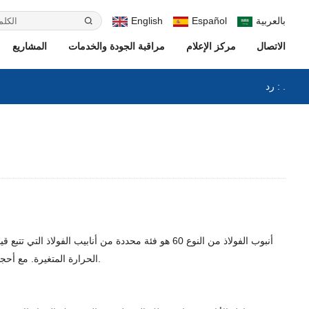
بالعربية
Español
English
الاتصال
مركز الإعلام
مراقبة الجودة والخدمات
المشاريع
رد : .
أنبوب الفولاذ من النوع 60 هو فئة محددة من أناب
الحرارة المتغيرة. مع أحجام تتراوح من 8 إلى 24 بوصة، تتوفر هذه الأنابيب بمواد مختلفة، بما في ذلك الفولاذ الكربوني والفولاذ المقاوم للصدأ، لتلبية الاحتياجات الصناعية والتجارية.