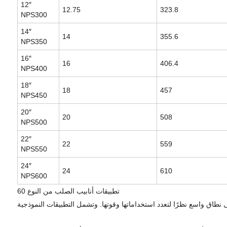
12″
12.75
323.8
NPS300
14″
14
355.6
NPS350
16″
16
406.4
NPS400
18″
18
457
NPS450
20″
20
508
NPS500
22″
22
559
NPS550
24″
24
610
NPS600
تطبيقات أنابيب الصلب من النوع 60