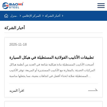
أخبار الشركة
المركز الإعلامي
منزل .
أخبار الشركة
2025-11-18
تطبيقات الأنابيب الفولاذية المستطيلة في هيكل السيارة
أصبحت الأنابيب المستطيلة مادة هيكلية شائعة في العديد من أنظمة هياكل
المركبات الحديثة. بالمقارنة مع الأنابيب المستديرة أو المربعة، توفر الأنابيب
المستطيلة صلابة انحناء أفضل في اتجاهات معينة، مما يجعلها مناسبة
للعوارض الجانبية، والعوارض المستعرضة، والهياكل الحاملة، وهياكل
بطاريات المركبات الكهربائية. في العديد من المصانع، غالبًا ما يشار إليها
اقرأ المزيد
ببساطة باسم الأنابيب المستقيمة أو المقاطع المجوفة المستطيلة (RHS).