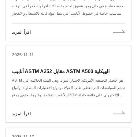
خفية خطيرة في حال وجود شقوق لحام وعدم اكتشافها وإصلاحها في الوقت
المناسب، خاصةً في خطوط الأنابيب التي تنقل مواد قابلة للاشتعال والانفجار
والسامة، حيث تكون المخاطر شديدة للغاية. ما هي عيوب اللحام الشائعة في
لحامات أنابيب الصلب الملحومة بالفولاذ (SSAW)؟ وكيف تتشكل؟ تشمل
اقرأ المزيد
عيوب اللحام الشائعة المسامية، وشوائب الخبث، وعدم الاختراق الكامل،
وعدم الانصهار، والشقوق.
2025-11-11
أنابيب ASTM A252 مقابل ASTM A500 الهيكلية
ASTM هو اختصار للجمعية الأمريكية لاختبار المواد، وهي الهيئة الحاكمة التي
تنشر المواصفات التي تغطي طلب الفولاذ، وأنواع الاختبارات المطلوبة، وأنواع
الأنابيب المُنتجة، وغيرها. يحتوي موقع ASTM الإلكتروني على قائمة كاملة
بالمواصفات، ويمكنك البحث عنها لمزيد من المعلومات. عند اختيار أنابيب
الفولاذ لأعمال البناء أو الأساسات، يظهر معياران شائعان: ASTM A252
اقرأ المزيد
وASTM A500. على الرغم من أن كليهما يُعرّف أنابيب الفولاذ الكربوني، إلا
أن تطبيقاتهما وخصائصهما تختلف اختلافًا كبيرًا.
2025-11-10