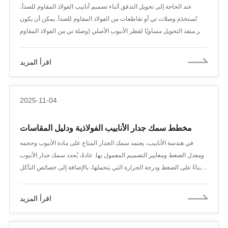
عند الحاجة إلى تحويل التدفق أثناء تصميم أنابيب الفولاذ المقاوم للصدأ،
تُستخدَم وصلات تي أو تقاطعات من الفولاذ المقاوم للصدأ. يمكن أن يكون
قطر منفذ التحويل مساويًا لقطر الأنبوب الأصلي (وصلة تي من الفولاذ المقاوم
للصدأ متساوية القطر) أو مختلفًا (وصلة تي مخفضة من الفولاذ المقاوم
للصدأ). تتشابه عمليات الإنتاج وأساليب التصنيع بشكل أساسي، باستثناء
اقرأ المزيد
اختلاف القطر الداخلي لقالب منفذ التحويل في وصلات تي المخفضة من
الفولاذ المقاوم للصدأ.
2025-11-04
مخطط سمك جدار الأنابيب الفولاذية ودليل المقاسات
في هندسة الأنابيب، يعتمد سمك الجدار المتاح على مادة الأنبوب وحجمه
ومعدل الضغط ومعايير التصميم المعمول بها. عادةً، يُحدد سمك جدار الأنبوب
بناءً على الضغط ودرجة الحرارة التي يتحملها، بالإضافة إلى خصائص التآكل
للوسط المتدفق عبره. عند اختيار سمك الجدار، عادةً ما تُعتمد المعايير
المعترف بها دوليًا، مثل معايير معهد البترول الأمريكي (API)، والجمعية
اقرأ المزيد
الأمريكية للمهندسين الميكانيكيين (ASME)، والجمعية الأمريكية للاختبار
والمواد (ASTM).