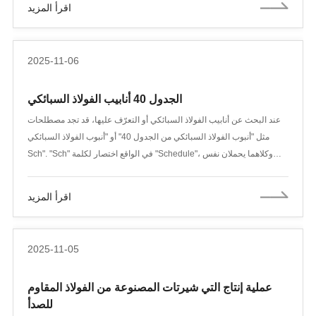
اقرأ المزيد
26 بوصة إلى 60 بوصة، بمعدلات ضغط تتراوح بين 75 و150 و300 و400
و600 و900. ينقسم معيار ASME B16.47 بعد ذلك إلى ASME B16.47
السلسلة A وASME B16.47 السلسلة B: الفلانشات العمياء، والفلانشات
2025-11-06
ذات العنق الملحوم.
الجدول 40 أنابيب الفولاذ السبائكي
عند البحث عن أنابيب الفولاذ السبائكي أو التعرّف عليها، قد تجد مصطلحات
مثل "أنبوب الفولاذ السبائكي من الجدول 40" أو "أنبوب الفولاذ السبائكي
Sch". "Sch" في الواقع اختصار لكلمة "Schedule"، وكلاهما يحملان نفس
المعنى: مُعامل يُستخدم للإشارة إلى درجة سُمك جدار الأنابيب ومقاومتها
للضغط.
اقرأ المزيد
2025-11-05
عملية إنتاج التي شيرتات المصنوعة من الفولاذ المقاوم
للصدأ