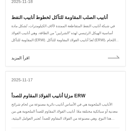
2025-11-18
أنابيب الصلب المقاومة للتآكل لخطوط أنابيب النفط
في شبكة أنابيب النفط المتقاطعة الممتدة لآلاف الكيلومترات، تُشكل مادة
أساسية الهيكل الرئيسي لهذه "الشرايين" من الطاقة، وهي أنابيب الفولاذ
المقاومة للتآكل (ERW). تُعدّ أنابيب الفولاذ المقاومة للتآكل (ERW)، أو اللحام
بالمقاومة، عملية تصنيع أنابيب فولاذية فعّالة واقتصادية، مما يجعلها من أكثر
أنواع الأنابيب استخدامًا في بناء أنابيب النفط البرية والبحرية.
اقرأ المزيد
2025-11-17
مزايا أنابيب الفولاذ المقاوم للصدأ ERW
الأنابيب الملحومة هي في الأساس أنابيب دائرية مصنوعة من لحام شرائح
معدنية أو سبائكية مختلفة معًا. أنابيب الفولاذ المقاوم للصدأ الملحومة هي من
هذا النوع، وهي مصنوعة من الفولاذ المقاوم للصدأ. تُعتبر العوامل البيئية،
والمياه، والتآكل من العوامل الرئيسية التي تُهدد كفاءة الأنابيب وعمرها