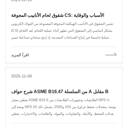
شقوق لحام الأنابيب المجوفة CS: الأسباب والوقاية
تشير الشقوق في الأنابيب الهيكلية المجوفة المصنوعة من الفولاذ الكربوني
(CS) بشكل أساسي إلى الشقوق التي تظهر أثناء عملية اللحام. يُعد اللحام
عمليةً حاسمةً في إنتاج الصناعات المعدنية، إذ يُنتج منتجاتٍ صناعيةً تتميز
بمزايا مثل المهارة العالية، وانخفاض التكاليف، وزيادة الإنتاجية. على سبيل
المثال، يُعد اللحام ضروريًا للعديد من المكونات المعدنية المهمة، بما في ذلك
اقرأ المزيد
هياكل السفن، والغلايات، وأوعية الضغط العالي، والعربات.
2025-11-06
شرح حواف ASME B16.47 من السلسلة A مقابل B
يغطي معيار ASME B16.5 الفلانشات وتجهيزات الفلانشات من NPS ½
بوصة إلى NPS 24 بوصة، بمعدلات ضغط تتراوح بين 150 و2500. يشمل ذلك
معدلات الضغط، والأبعاد، والتفاوتات، والمواد، والعلامات، والاختبارات. يغطي
معيارا ASME B16.5 وANSI B16.5 الأحجام التي تصل إلى 24 بوصة فقط.
بالنسبة للفلانشات الأكبر، يغطي معيار ASME B16.47 فلنشات الأنابيب من