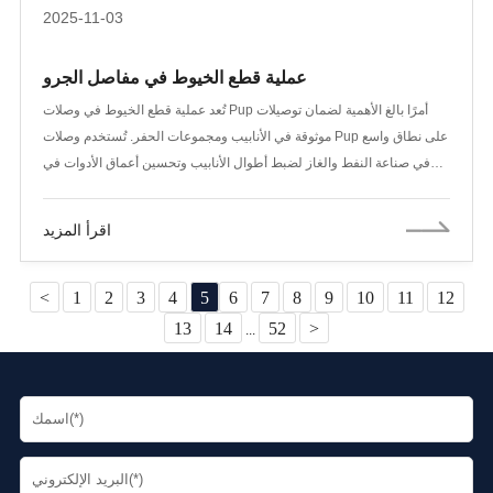
2025-11-03
عملية قطع الخيوط في مفاصل الجرو
تُعد عملية قطع الخيوط في وصلات Pup أمرًا بالغ الأهمية لضمان توصيلات
موثوقة في الأنابيب ومجموعات الحفر. تُستخدم وصلات Pup على نطاق واسع
في صناعة النفط والغاز لضبط أطوال الأنابيب وتحسين أعماق الأدوات في
الآبار. تشرح هذه المقالة العملية والتقنيات والمعايير المعمول بها، مع تسليط
الضوء على أفضل الممارسات وإجراءات الفحص.
اقرأ المزيد
<
1
2
3
4
5
6
7
8
9
10
11
12
13
14
52
>
...